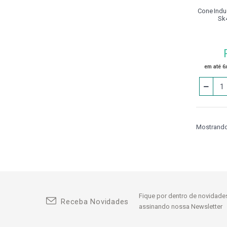
Porta Barra Weldon
Cone Induç
12.000rpm
Sk
Porta Barra Weldon
12.000rpm (din 69871)
Porta Barra Weldon
20.000rpm
em até 6
Porta Barra Weldon Com
Refrigeração Lateral
Porta Barra Weldon (din
2080)
Porta Barra Weldon (din
69893)
Mostrando 
Porta Cone Morse (din 2080)
Porta Cone Morse (din
69871)
Porta Cone Morse (mas 403
Bt)
Porta Fresa Combinado
Fique por dentro de novidades
Porta Fresa Combinado (din
Receba Novidades
assinando nossa Newsletter
2080) / (din 6358)
Porta Fresa Combinado (din