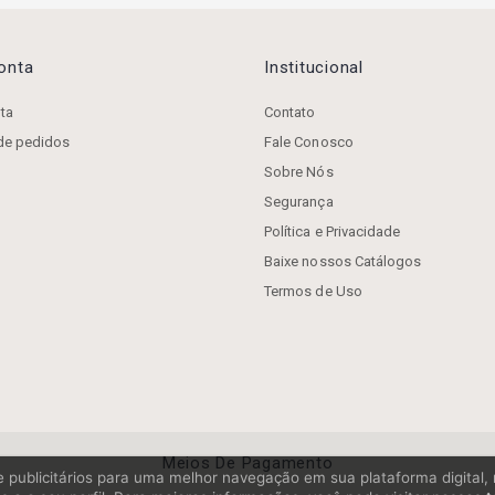
Conta
Institucional
ta
Contato
 de pedidos
Fale Conosco
Sobre Nós
Segurança
Política e Privacidade
Baixe nossos Catálogos
Termos de Uso
Meios De Pagamento
os e publicitários para uma melhor navegação em sua plataforma digital