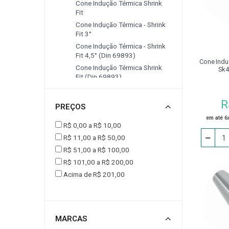
Cone Indução Térmica Shrink
Fit
CINTA PARA ELEVAÇÃO DE CARGAS
CONJUNT
Cone Indução Térmica - Shrink
Fit 3°
Cone Indução Térmica - Shrink
DRESSADORES
EPI
EQUIPAMENTOS P
Fit 4,5° (din 69893)
Cone Induç
Cone Indução Térmica Shrink
Sk4
Fit (din 69893)
FERRAMENTA ACIONADA VDI
FLANGE
Cone Indução Térmica Shrink
Fit Sk (din 69871)
R
PREÇOS
Cone Modular
JOGO DE CALÇO PADRÃO
LUMINÁRIA
em até 6
Cone Modular Cbh (linha De
R$ 0,00 a R$ 10,00
Mandrilhamento)
R$ 11,00 a R$ 50,00
Cone Modular Cbh - Linha De
MESA
MESA COORDENADA E ANGULAR
R$ 51,00 a R$ 100,00
Mandrilhamento
R$ 101,00 a R$ 200,00
Cone Modular Cbh Sk (linha
Acima de R$ 201,00
De Mandrilhamento)
PEÇA DE REPOSIÇÃO
PINÇA PARA PINO
Cone Modular Cbst - Linha De
Mandrilhamento
PINO PARA CALÇO
PISTOLA PARA LIMPEZA / AR
Cone Modular Cbst (mas 403
Bt)
MARCAS