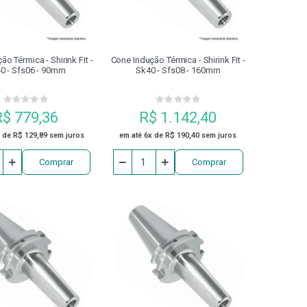
PROTETOR DE BARRAMENTO
RTILHA
REFRIGERAÇÃO
RETÍFICA
o Térmica - Shirink Fit -
Cone Indução Térmica - Shirink Fit -
0 - Sfs06 - 90mm
Sk40 - Sfs08 - 160mm
PACTO
SUPORTE DE FIXAÇÃO
R$ 779,36
R$ 1.142,40
ACHO
ZERO POINT
 de R$ 129,89 sem juros
em até 6x de R$ 190,40 sem juros
Comprar
Comprar