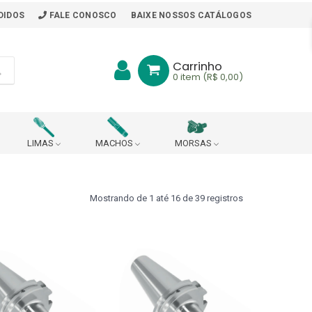
DIDOS
FALE CONOSCO
BAIXE NOSSOS CATÁLOGOS
Carrinho
0
item (R$ 0,00)
LIMAS
MACHOS
MORSAS
BITS
BORRACHA PARA MESA DE TRABALHO
Mostrando de 1 até 16 de 39 registros
ARA PONTO DE ARRASTE
R
CABEÇOTE ROSQUEADOR (DIN 228 B)
CHAVES