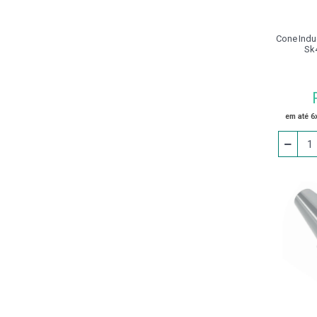
B) Com Arraste
Hastes Para Cabeçote
Broqueador
Cone Induç
Sk
Mandril Aperto Rápido
Integrado
Mandril Aperto Rápido
Integrado (din 69871)
Mandril Flutuante Troca
em até 6
Rápida (din 228 B)
Mandril Flutuante Troca
Rápida (din 69871)
Mandril Flutuante Troca
Rápida (din 69893)
Mandril Flutuante Troca
Rápida (haste Paralela)
Mandril Flutuante Troca
Rápida (mas 403 Bt)
Mandril Rígido Troca Rápida
(cone Interno) (din 238)
Porta Alargador Flutuante
Porta Barra Psc (iso 26623-1)