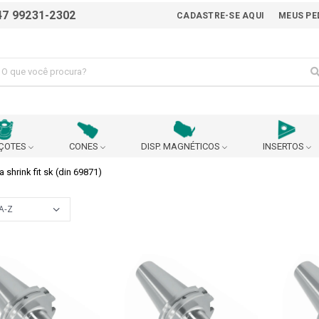
47 99231-2302
CADASTRE-SE AQUI
MEUS PE
ÇOTES
CONES
DISP. MAGNÉTICOS
INSERTOS
 shrink fit sk (din 69871)
ALICATE
AVANÇO AUTOMÁTICO
BEDAME
BUCHA EXCÊNTRICA PARA AJUSTE DO CENTRO DA
BUCHA P
BROCA
 90°
CABEÇOTE BROQUEADOR
CABEÇOTE MULTIPLICADO
URANÇA
CARRINHO
CASTANHA
CHANFRADEIRA