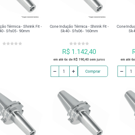
OSSINETES
PORTA RECARTILHA
PRESILHAS PARA FIXAÇÃO
ADOR
REBITADOR
REBITE
REBOLO
RECA
ão Térmica - Shirink Fit -
Cone Indução Térmica - Shirink Fit -
Cone Induçã
40 - Sfs05 - 90mm
Sk40 - Sfs06 - 160mm
Sk4
CA PARAFUSOS
SERRA HSS
SOLDA
SOQUETE IM
R$ 1.142,40
TUBO DE REFRIGERAÇÃO PARA CONE HSK
VDI
VIRA M
em até 6x de R$ 190,40 sem juros
em até 6x
Comprar
2