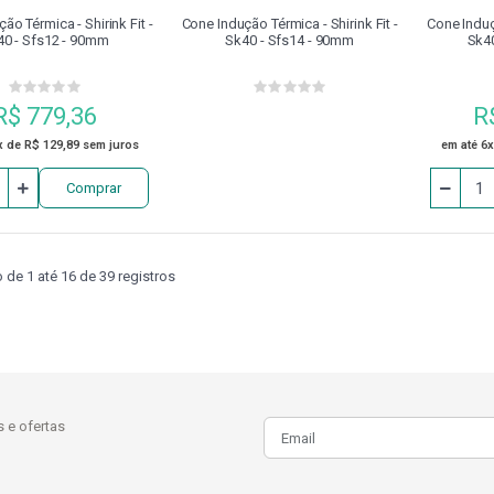
ão Térmica - Shirink Fit -
Cone Indução Térmica - Shirink Fit -
Cone Induçã
40 - Sfs12 - 90mm
Sk40 - Sfs14 - 90mm
Sk4
R$ 779,36
R
x de R$ 129,89 sem juros
em até 6x
Comprar
de 1 até 16 de 39 registros
 e ofertas