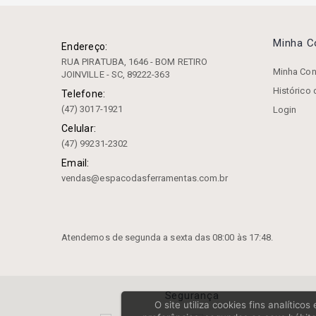
69871) / (din 6358)
Porta Fresa Facear Dbt (din
3937)
Minha 
Endereço:
Porta Fresa Facear (din 2080)
RUA PIRATUBA, 1646 - BOM RETIRO
/ (din3937)
Minha Con
JOINVILLE - SC, 89222-363
Porta Fresa Facear (din 228
Histórico
Telefone:
A)
(47) 3017-1921
Login
Porta Fresa Facear (din
69871) / (din 3937)
Celular:
Porta Fresa Facear (din
(47) 99231-2302
69893) / (din 3937)
Email:
Porta Fresa Facear (mas 403
vendas@espacodasferramentas.com.br
Bt) / (din 3937)
Porta Fresa Facear Psc (iso
26623-1)
Porta Fresa Roscado - HSK
Atendemos de segunda a sexta das 08:00 às 17:48.
(DIN 69893)
Porta Fresa Roscado (porta
Cápsula)
Porta Fresa Roscado (porta
Segurança
Cápsula) (din 69871)
O site utiliza cookies fins analític