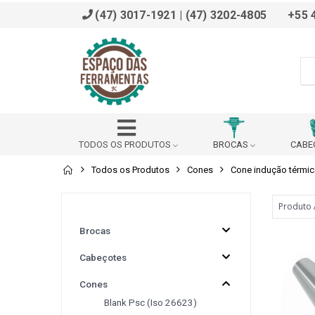
(47) 3017-1921 | (47) 3202-4805
+55 
TODOS OS PRODUTOS
BROCAS
CABE
Todos os Produtos
Cones
Cone indução térmica
ADAPTADOR
AFIADOR
ALARGADOR
BROCHADOR
BUCHA DE REDUÇÃO (DIN 228 B)
Brocas
Cabeçotes
BUCHA REDUÇÃO PARA VDI
CABEÇOTE ANGULAR
Cones
Blank Psc (iso 26623)
CALÇO
CANTONEIRA
CAPACETE SEG