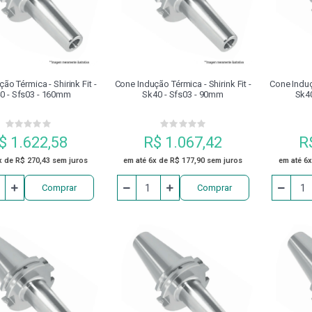
O GRAMPO
COSSINETES
DISCO
DISPOSITIVO DE 
NEUMÁTICOS
ESCAREADOR
EXTENSOR
FERRAM
ão Térmica - Shirink Fit -
Cone Indução Térmica - Shirink Fit -
Cone Induçã
0 - Sfs03 - 160mm
Sk40 - Sfs03 - 90mm
Sk4
FRESAS
GRAMPO FECHADO COM PARAFUSO DE ENCOSTO
$ 1.622,58
R$ 1.067,42
R
MANDRILADORES
MANDRIS
MANGUEIRA
MÁQUI
x de R$ 270,43 sem juros
em até 6x de R$ 177,90 sem juros
em até 6x
Comprar
Comprar
MESA DE SENO
ÓLEO
PARAFUSADEIRA
PARA
PINÇA PORTA MACHO
PINÇAS
PINÇAS MAGNÉTICAS DE
PLACA PARA CENTRO DE USINAGEM
PLACAS DE TORNO