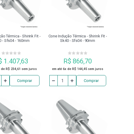
APERTO CALIBRADOR
DIVISORES
ENTA ACIONADA BMT
o Térmica - Shirink Fit -
Cone Indução Térmica - Shirink Fit -
0 - Sfs04 - 160mm
Sk40 - Sfs04 - 90mm
INSTRUMENTOS DE MEDIÇÃO
$ 1.407,63
R$ 866,70
NA DE INDUÇÃO TÉRMICA
MARCADOR
 de R$ 234,61 sem juros
em até 6x de R$ 144,45 sem juros
Comprar
Comprar
FUSO
PASTILHA DE SOLDA (STB)
 SEGURANÇA
PINO DE FIXAÇÃO
PONTA
PORCA