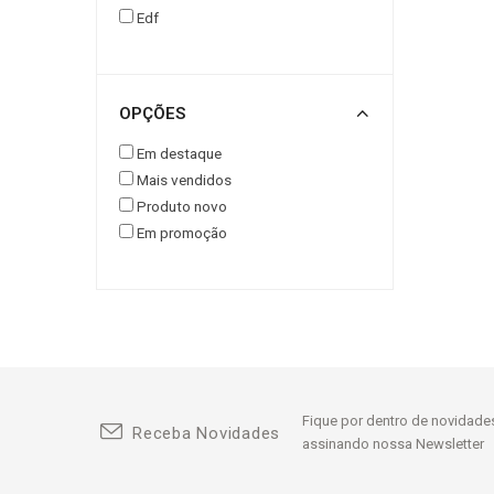
Borracha Para Mesa De Trabalho
PORTA BEDAME
PORTA BITS
PORTA C
Edf
Brochador
PUXADOR DE BARRAS
Bucha De Redução (din 228 B)
RACK
REBARB
OPÇÕES
Bucha Excêntrica Para Ajuste Do
Centro Da Broca
RISCADOR CURVO
ROSQUEADEIRA
SA
Em destaque
Mais vendidos
Bucha Para Ponto De Arraste
Produto novo
SUPORTE INTERCAMBIÁVEIS
TACÔMETRO
Bucha Redução Para VDI
Em promoção
Cabeçote Angular 90°
+55 47 99231-230
(47) 3017-1921 | (47) 3202-4805
Cabeçote Broqueador
Cabeçote Multiplicador
Cabeçote Rosqueador (din 228 B)
Fique por dentro de novidades
Calço
Receba Novidades
assinando nossa Newsletter
Cantoneira