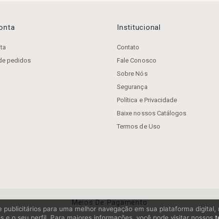
Conta
Institucional
ta
Contato
 de pedidos
Fale Conosco
Sobre Nós
Segurança
Política e Privacidade
Baixe nossos Catálogos
Termos de Uso
Meios De Pagamento
os e publicitários para uma melhor navegação em sua plataforma digital
s e o seu perfil. Para maiores informações, você pode visitar nossos
t