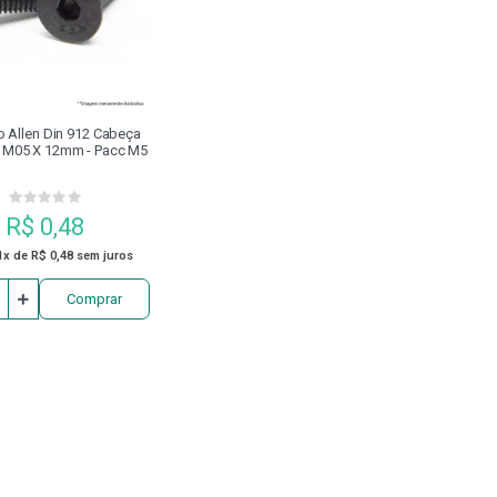
O GRAMPO
COSSINETES
DISCO
DISPOSITIVO DE 
NEUMÁTICOS
ESCAREADOR
EXTENSOR
FERRAM
o Allen Din 912 Cabeça
ca M05 X 12mm - Pacc M5
FRESAS
GRAMPO FECHADO COM PARAFUSO DE ENCOSTO
R$ 0,48
MANDRILADORES
MANDRIS
MANGUEIRA
MÁQUI
1x de R$ 0,48 sem juros
Comprar
MESA DE SENO
ÓLEO
PARAFUSADEIRA
PARA
PINÇA PORTA MACHO
PINÇAS
PINÇAS MAGNÉTICAS DE
PLACA PARA CENTRO DE USINAGEM
PLACAS DE TORNO