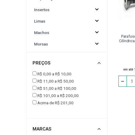
Insertos
CINTA PARA ELEVAÇÃO DE CARGAS
CONJUNT
Limas
DRESSADORES
EPI
EQUIPAMENTOS P
Machos
Parafus
Cilíndri
Morsas
FERRAMENTA ACIONADA VDI
FLANGE
Adaptador
PREÇOS
Afiador
JOGO DE CALÇO PADRÃO
LUMINÁRIA
em até 
R$ 0,00 a R$ 10,00
Alargador
R$ 11,00 a R$ 50,00
MESA
MESA COORDENADA E ANGULAR
R$ 51,00 a R$ 100,00
Alicate
R$ 101,00 a R$ 200,00
Avanço Automático
Acima de R$ 201,00
PEÇA DE REPOSIÇÃO
PINÇA PARA PINO
Bedame
PINO PARA CALÇO
PISTOLA PARA LIMPEZA / AR
Bits
MARCAS