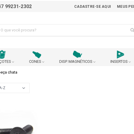
47 99231-2302
CADASTRE-SE AQUI
MEUS PE
ÇOTES
CONES
DISP. MAGNÉTICOS
INSERTOS
beça chata
ALICATE
AVANÇO AUTOMÁTICO
BEDAME
BUCHA EXCÊNTRICA PARA AJUSTE DO CENTRO DA
BUCHA P
BROCA
 90°
CABEÇOTE BROQUEADOR
CABEÇOTE MULTIPLICADO
URANÇA
CARRINHO
CASTANHA
CHANFRADEIRA