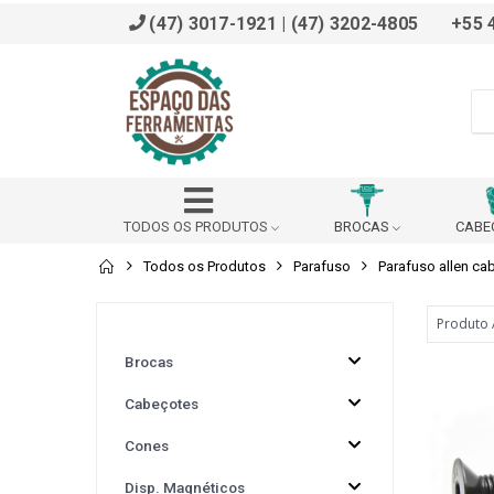
(47) 3017-1921 | (47) 3202-4805
+55 
TODOS OS PRODUTOS
BROCAS
CABE
Todos os Produtos
Parafuso
Parafuso allen ca
ADAPTADOR
AFIADOR
ALARGADOR
BROCHADOR
BUCHA DE REDUÇÃO (DIN 228 B)
Brocas
Cabeçotes
BUCHA REDUÇÃO PARA VDI
CABEÇOTE ANGULAR
Cones
CALÇO
CANTONEIRA
CAPACETE SEG
Disp. Magnéticos