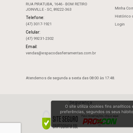
Dressadores
RUA PIRATUBA, 1646 - BOM RETIRO
Minha Con
JOINVILLE - SC, 89222-363
Epi
Histórico
Telefone:
(47) 3017-1921
Login
Equipamentos Pneumáticos
Celular:
Escareador
(47) 99231-2302
Email:
Extensor
vendas@espacodasferramentas.com.br
Ferramenta Acionada BMT
Ferramenta Acionada VDI
Atendemos de segunda a sexta das 08:00 às 17:48.
Flange
Fresas
Segurança
Grampo Fechado Com Parafuso De
O site utiliza cookies fins analític
Encosto
preferências, segundos os seus hábito
Instrumentos De Medição
Anéis Padrão