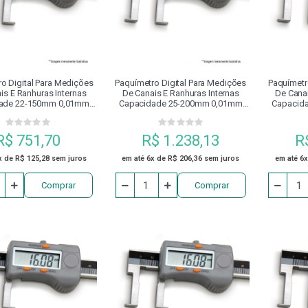
O GRAMPO
COSSINETES
DISCO
DISPOSITIVO DE 
NEUMÁTICOS
ESCAREADOR
EXTENSOR
FERRAM
o Digital Para Medições
Paquímetro Digital Para Medições
Paquímetr
is E Ranhuras Internas
De Canais E Ranhuras Internas
De Canai
ade 22-150mm 0,01mm
Capacidade 25-200mm 0,01mm
Capacid
FRESAS
GRAMPO FECHADO COM PARAFUSO DE ENCOSTO
00.221 Digimess
100.223 Digimess
10
R$ 751,70
R$ 1.238,13
R
MANDRILADORES
MANDRIS
MANGUEIRA
MÁQUI
x de R$ 125,28 sem juros
em até 6x de R$ 206,36 sem juros
em até 6x
Comprar
Comprar
MESA DE SENO
ÓLEO
PARAFUSADEIRA
PARA
PINÇA PORTA MACHO
PINÇAS
PINÇAS MAGNÉTICAS DE
PLACA PARA CENTRO DE USINAGEM
PLACAS DE TORNO