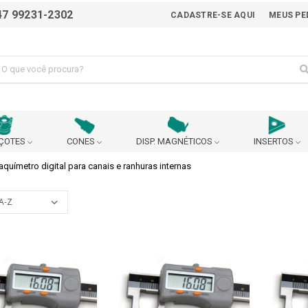
47 99231-2302
CADASTRE-SE AQUI
MEUS PE
ÇOTES
CONES
DISP. MAGNÉTICOS
INSERTOS
aquímetro digital para canais e ranhuras internas
ALICATE
AVANÇO AUTOMÁTICO
BEDAME
BUCHA EXCÊNTRICA PARA AJUSTE DO CENTRO DA
BUCHA P
BROCA
 90°
CABEÇOTE BROQUEADOR
CABEÇOTE MULTIPLICADO
URANÇA
CARRINHO
CASTANHA
CHANFRADEIRA