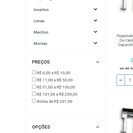
Insertos
CINTA PARA ELEVAÇÃO DE CARGAS
CONJUNT
Limas
DRESSADORES
EPI
EQUIPAMENTOS P
Machos
Paquímetr
De Cana
Morsas
Capacid
FERRAMENTA ACIONADA VDI
FLANGE
1
Adaptador
PREÇOS
Afiador
JOGO DE CALÇO PADRÃO
LUMINÁRIA
em até 6
R$ 0,00 a R$ 10,00
Alargador
R$ 11,00 a R$ 50,00
MESA
MESA COORDENADA E ANGULAR
R$ 51,00 a R$ 100,00
Alicate
R$ 101,00 a R$ 200,00
Avanço Automático
Acima de R$ 201,00
PEÇA DE REPOSIÇÃO
PINÇA PARA PINO
Bedame
PINO PARA CALÇO
PISTOLA PARA LIMPEZA / AR
Bits
OPÇÕES