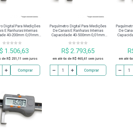
OSSINETES
PORTA RECARTILHA
PRESILHAS PARA FIXAÇÃO
ADOR
REBITADOR
REBITE
REBOLO
RECA
o Digital Para Medições
Paquímetro Digital Para Medições
Paquímetr
is E Ranhuras Internas
De Canais E Ranhuras Internas
De Canai
ade 40-200mm 0,01mm
Capacidade 40-500mm 0,01mm
Capacid
00.224 Digimess
100.227 Digimess
10
CA PARAFUSOS
SERRA HSS
SOLDA
SOQUETE IM
$ 1.506,63
R$ 2.793,65
R
TUBO DE REFRIGERAÇÃO PARA CONE HSK
VDI
VIRA M
x de R$ 251,11 sem juros
em até 6x de R$ 465,61 sem juros
em até 6x
Comprar
Comprar
2