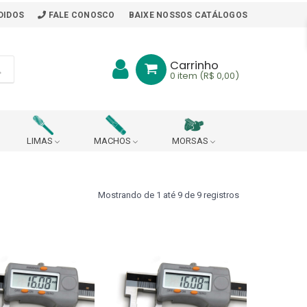
DIDOS
FALE CONOSCO
BAIXE NOSSOS CATÁLOGOS
Carrinho
0
item (R$ 0,00)
LIMAS
MACHOS
MORSAS
BITS
BORRACHA PARA MESA DE TRABALHO
Mostrando de 1 até 9 de 9 registros
ARA PONTO DE ARRASTE
R
CABEÇOTE ROSQUEADOR (DIN 228 B)
CHAVES