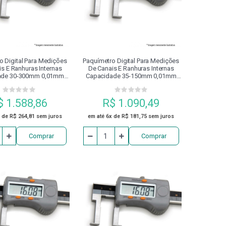
APERTO CALIBRADOR
DIVISORES
ENTA ACIONADA BMT
o Digital Para Medições
Paquímetro Digital Para Medições
s E Ranhuras Internas
De Canais E Ranhuras Internas
ade 30-300mm 0,01mm
Capacidade 35-150mm 0,01mm
0.225 Digimess
100.222 Digimess
INSTRUMENTOS DE MEDIÇÃO
$ 1.588,86
R$ 1.090,49
NA DE INDUÇÃO TÉRMICA
MARCADOR
 de R$ 264,81 sem juros
em até 6x de R$ 181,75 sem juros
Comprar
Comprar
FUSO
PASTILHA DE SOLDA (STB)
 SEGURANÇA
PINO DE FIXAÇÃO
PONTA
PORCA