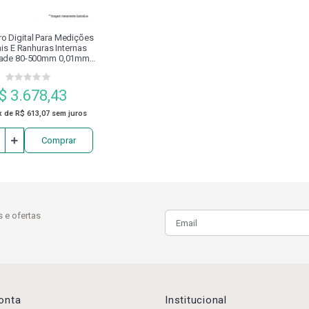
o Digital Para Medições
is E Ranhuras Internas
ade 80-500mm 0,01mm
00.229 Digimess
$ 3.678,43
x de R$ 613,07 sem juros
Comprar
 e ofertas
Conta
Institucional