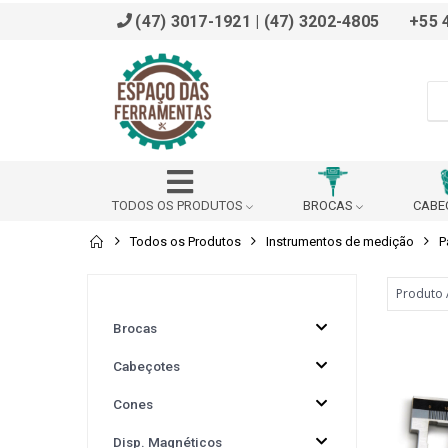
(47) 3017-1921 | (47) 3202-4805
+55 
TODOS OS PRODUTOS
BROCAS
CABE
Todos os Produtos
Instrumentos de medição
P
ADAPTADOR
AFIADOR
ALARGADOR
BROCHADOR
BUCHA DE REDUÇÃO (DIN 228 B)
Brocas
Cabeçotes
BUCHA REDUÇÃO PARA VDI
CABEÇOTE ANGULAR
Cones
CALÇO
CANTONEIRA
CAPACETE SEG
Disp. Magnéticos