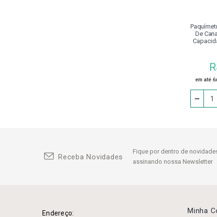
Capacete Segurança
Carrinho
Paquímetr
De Cana
Capacid
Castanha
1
Chanfradeira
R
Chaves
em até 6
Cinta Para Elevação De
Cargas
Conjunto Grampo
Cossinetes
Fique por dentro de novidades
Receba Novidades
Disco
assinando nossa Newsletter
Dispositivo De Aperto
Calibrador
Divisores
Minha 
Endereço: