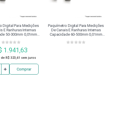
PROTETOR DE BARRAMENTO
RTILHA
REFRIGERAÇÃO
RETÍFICA
o Digital Para Medições
Paquímetro Digital Para Medições
s E Ranhuras Internas
De Canais E Ranhuras Internas
ade 50-300mm 0,01mm
Capacidade 60-500mm 0,01mm
0.226 Digimess
100.228 Digimess
PACTO
SUPORTE DE FIXAÇÃO
$ 1.941,63
ACHO
ZERO POINT
 de R$ 323,61 sem juros
Comprar