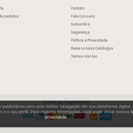
ta
Contato
 de pedidos
Fale Conosco
Sobre Nós
Segurança
Política e Privacidade
Baixe nossos Catálogos
Termos de Uso
Meios De Pagamento
os e publicitários para uma melhor navegação em sua plataforma digital
s e o seu perfil. Para maiores informações, você pode visitar nossos
t
privacidade