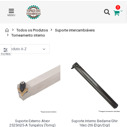
0
MENU
Todos os Produtos
Suporte intercambiáveis
Torneamento interno
FILTROS
Suporte Externo Atxor
Suporte Interno Bedame Ghir
2525m25-A Tungaloy (tomg)
16sc-2t6 (dgn/dgr)