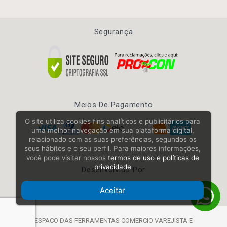
Segurança
Meios De Pagamento
O site utiliza cookies fins analíticos e publicitários para
uma melhor navegação em sua plataforma digital,
relacionado com as suas preferências, segundos os
seus hábitos e o seu perfil. Para maiores informações,
você pode visitar nossos
termos de uso e políticas de
privacidade
Desenvolvido Por
Aceitar
ESPACO DAS FERRAMENTAS COMERCIO VAREJISTA E