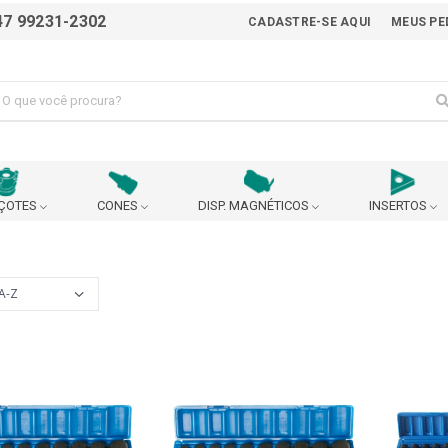
47 99231-2302
CADASTRE-SE AQUI
MEUS PE
ÇOTES
CONES
DISP. MAGNÉTICOS
INSERTOS
ALICATE
AVANÇO AUTOMÁTICO
BEDAME
BUCHA EXCÊNTRICA PARA AJUSTE DO CENTRO DA
BUCHA P
BROCA
 90°
CABEÇOTE BROQUEADOR
CABEÇOTE MULTIPLICADO
URANÇA
CARRINHO
CASTANHA
CHANFRADEIRA