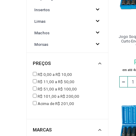
Insertos
CINTA PARA ELEVAÇÃO DE CARGAS
CONJUNT
Limas
DRESSADORES
EPI
EQUIPAMENTOS P
Machos
Jogo Soq
Curto En
Morsas
FERRAMENTA ACIONADA VDI
FLANGE
Adaptador
PREÇOS
Afiador
JOGO DE CALÇO PADRÃO
LUMINÁRIA
em até 4
R$ 0,00 a R$ 10,00
Alargador
R$ 11,00 a R$ 50,00
MESA
MESA COORDENADA E ANGULAR
R$ 51,00 a R$ 100,00
Alicate
R$ 101,00 a R$ 200,00
Avanço Automático
Acima de R$ 201,00
PEÇA DE REPOSIÇÃO
PINÇA PARA PINO
Bedame
PINO PARA CALÇO
PISTOLA PARA LIMPEZA / AR
Bits
MARCAS