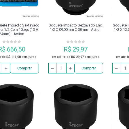
OSSINETES
PORTA RECARTILHA
PRESILHAS PARA FIXAÇÃO
ADOR
REBITADOR
REBITE
REBOLO
RECA
uete Impacto Sextavado
Soquete Impacto Sextavado Enc.
Soquete I
c. 1/2 Com 10pçs (10 A
1/2 X 09,00mm X 38mm - Action
1/2 X 12
24mm) - Action
CA PARAFUSOS
SERRA HSS
SOLDA
SOQUETE IM
R$ 666,50
R$ 29,97
TUBO DE REFRIGERAÇÃO PARA CONE HSK
VDI
VIRA M
x de R$ 111,08 sem juros
em até 1x de R$ 29,97 sem juros
em até 1
Comprar
Comprar
2