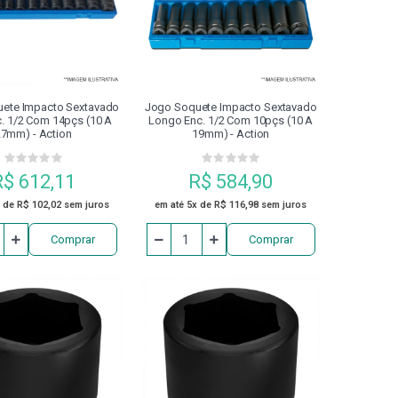
APERTO CALIBRADOR
DIVISORES
ENTA ACIONADA BMT
ete Impacto Sextavado
Jogo Soquete Impacto Sextavado
c. 1/2 Com 14pçs (10 A
Longo Enc. 1/2 Com 10pçs (10 A
7mm) - Action
19mm) - Action
INSTRUMENTOS DE MEDIÇÃO
R$ 612,11
R$ 584,90
NA DE INDUÇÃO TÉRMICA
MARCADOR
 de R$ 102,02 sem juros
em até 5x de R$ 116,98 sem juros
Comprar
Comprar
FUSO
PASTILHA DE SOLDA (STB)
 SEGURANÇA
PINO DE FIXAÇÃO
PONTA
PORCA