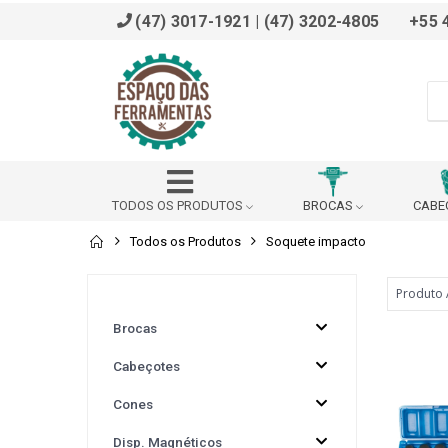
(47) 3017-1921 | (47) 3202-4805
+55 
TODOS OS PRODUTOS
BROCAS
CABE
Todos os Produtos
Soquete impacto
ADAPTADOR
AFIADOR
ALARGADOR
BROCHADOR
BUCHA DE REDUÇÃO (DIN 228 B)
Brocas
Cabeçotes
BUCHA REDUÇÃO PARA VDI
CABEÇOTE ANGULAR
Cones
CALÇO
CANTONEIRA
CAPACETE SEG
Disp. Magnéticos