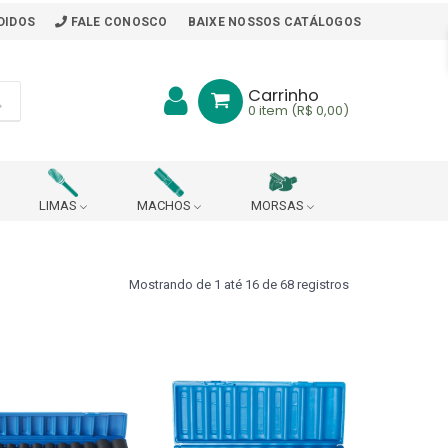
DIDOS
FALE CONOSCO
BAIXE NOSSOS CATÁLOGOS
Carrinho
0
item (R$ 0,00)
LIMAS
MACHOS
MORSAS
BITS
BORRACHA PARA MESA DE TRABALHO
Mostrando de 1 até 16 de 68 registros
ARA PONTO DE ARRASTE
R
CABEÇOTE ROSQUEADOR (DIN 228 B)
CHAVES