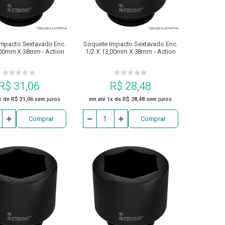
PROTETOR DE BARRAMENTO
RTILHA
REFRIGERAÇÃO
RETÍFICA
mpacto Sextavado Enc.
Soquete Impacto Sextavado Enc.
,00mm X 38mm - Action
1/2 X 13,00mm X 38mm - Action
PACTO
SUPORTE DE FIXAÇÃO
R$ 31,06
R$ 28,48
ACHO
ZERO POINT
x de R$ 31,06 sem juros
em até 1x de R$ 28,48 sem juros
Comprar
Comprar