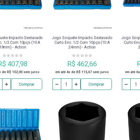
O GRAMPO
COSSINETES
DISCO
DISPOSITIVO DE 
NEUMÁTICOS
ESCAREADOR
EXTENSOR
FERRAM
uete Impacto Sextavado
Jogo Soquete Impacto Sextavado
Jogo Soqu
c. 1/2 Com 10pçs (10 A
Curto Enc. 1/2 Com 10pçs (10 A
Curto En
19mm) - Action
24mm) - Action
2
FRESAS
GRAMPO FECHADO COM PARAFUSO DE ENCOSTO
R$ 407,98
R$ 462,66
MANDRILADORES
MANDRIS
MANGUEIRA
MÁQUI
x de R$ 102,00 sem juros
em até 4x de R$ 115,67 sem juros
em até 6x
Comprar
Comprar
MESA DE SENO
ÓLEO
PARAFUSADEIRA
PARA
PINÇA PORTA MACHO
PINÇAS
PINÇAS MAGNÉTICAS DE
PLACA PARA CENTRO DE USINAGEM
PLACAS DE TORNO