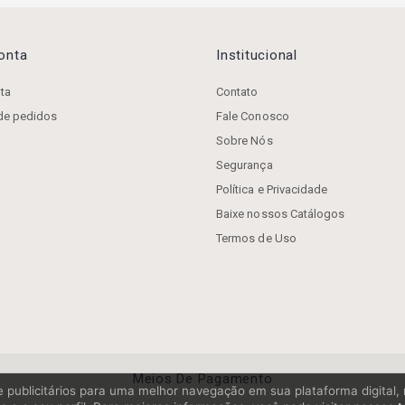
Conta
Institucional
ta
Contato
 de pedidos
Fale Conosco
Sobre Nós
Segurança
Política e Privacidade
Baixe nossos Catálogos
Termos de Uso
Meios De Pagamento
os e publicitários para uma melhor navegação em sua plataforma digital