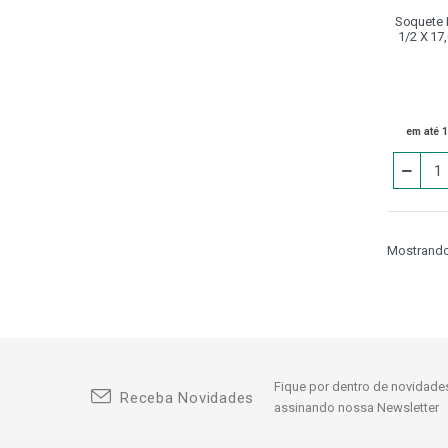
Dressadores
Soquete 
1/2 X 17
Epi
Equipamentos Pneumáticos
Escareador
em até 
Extensor
Ferramenta Acionada BMT
Ferramenta Acionada VDI
Mostrando 
Flange
Fresas
Grampo Fechado Com Parafuso De
Encosto
Fique por dentro de novidades
Receba Novidades
Instrumentos De Medição
assinando nossa Newsletter
Jogo De Calço Padrão