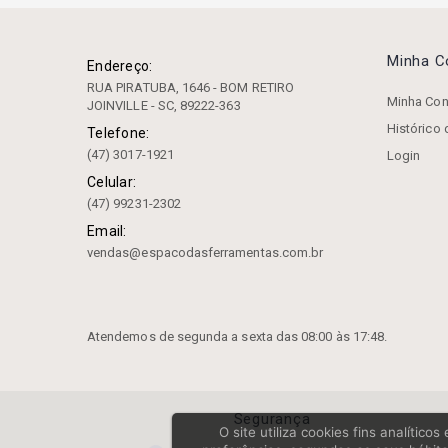
Luminária
Minha 
Endereço:
Mandriladores
RUA PIRATUBA, 1646 - BOM RETIRO
Minha Con
JOINVILLE - SC, 89222-363
Mandris
Histórico
Telefone:
Mangueira
(47) 3017-1921
Login
Celular:
Máquina De Indução Térmica
(47) 99231-2302
Marcador
Email:
vendas@espacodasferramentas.com.br
Mesa
Mesa Coordenada E Angular
Mesa De Seno
Atendemos de segunda a sexta das 08:00 às 17:48.
Óleo
Parafusadeira
Segurança
O site utiliza cookies fins analític