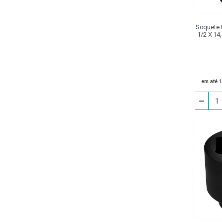
Capacete Segurança
Carrinho
Soquete 
1/2 X 14
Castanha
Chanfradeira
Chaves
em até 
Cinta Para Elevação De
Cargas
Conjunto Grampo
Cossinetes
Disco
Dispositivo De Aperto
Calibrador
Divisores