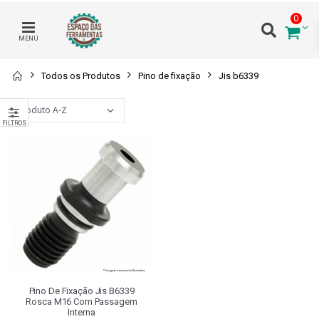
0
MENU
Todos os Produtos
Pino de fixação
Jis b6339
FILTROS
Pino De Fixação Jis B6339
Rosca M16 Com Passagem
Interna