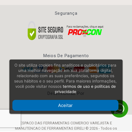
Segurança
Meios De Pagamento
O site utiliza cookies fins analíticos e publicitários para
uma melhor navegação em sua plataforma digital,
relacionado com as suas preferências, segundos os
seus hábitos e o seu perfil. Para maiores informações,
você pode visitar nossos
termos de uso e políticas de
privacidade
Desenvolvido Por
Aceitar
ESPACO DAS FERRAMENTAS COMERCIO VAREJISTA E
MANUTENCAO DE FERRAMENTAS EIRELI © 2026 - Todos os