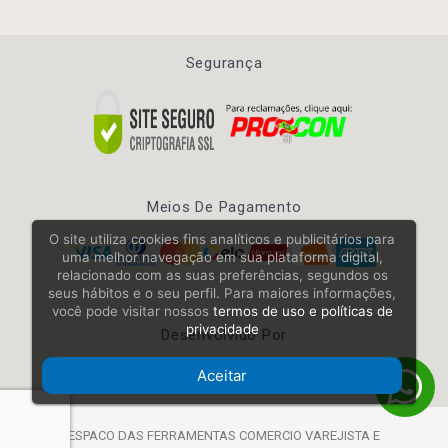
Segurança
Meios De Pagamento
O site utiliza cookies fins analíticos e publicitários para
uma melhor navegação em sua plataforma digital,
relacionado com as suas preferências, segundos os
seus hábitos e o seu perfil. Para maiores informações,
você pode visitar nossos
termos de uso e políticas de
privacidade
Desenvolvido Por
Aceitar
ESPACO DAS FERRAMENTAS COMERCIO VAREJISTA E