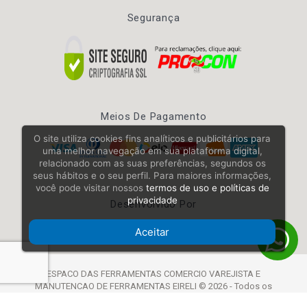
Segurança
Meios De Pagamento
O site utiliza cookies fins analíticos e publicitários para
uma melhor navegação em sua plataforma digital,
relacionado com as suas preferências, segundos os
seus hábitos e o seu perfil. Para maiores informações,
você pode visitar nossos
termos de uso e políticas de
privacidade
Desenvolvido Por
Aceitar
ESPACO DAS FERRAMENTAS COMERCIO VAREJISTA E
MANUTENCAO DE FERRAMENTAS EIRELI © 2026 - Todos os
Direitos Reservados | CNPJ: 26.748.281/0001-59