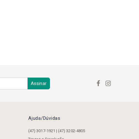
PROTETOR DE BARRAMENTO
RTILHA
REFRIGERAÇÃO
RETÍFICA
PACTO
SUPORTE DE FIXAÇÃO
ACHO
ZERO POINT
Assinar
Ajuda/dúvidas
(47) 3017-1921 | (47) 3202-4805