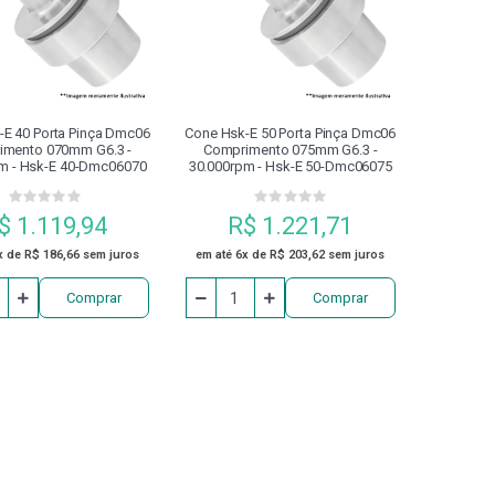
O GRAMPO
COSSINETES
DISCO
DISPOSITIVO DE 
NEUMÁTICOS
ESCAREADOR
EXTENSOR
FERRAM
-E 40 Porta Pinça Dmc06
Cone Hsk-E 50 Porta Pinça Dmc06
imento 070mm G6.3 -
Comprimento 075mm G6.3 -
m - Hsk-E 40-Dmc06070
30.000rpm - Hsk-E 50-Dmc06075
FRESAS
GRAMPO FECHADO COM PARAFUSO DE ENCOSTO
$ 1.119,94
R$ 1.221,71
MANDRILADORES
MANDRIS
MANGUEIRA
MÁQUI
x de R$ 186,66 sem juros
em até 6x de R$ 203,62 sem juros
Comprar
Comprar
MESA DE SENO
ÓLEO
PARAFUSADEIRA
PARA
PINÇA PORTA MACHO
PINÇAS
PINÇAS MAGNÉTICAS DE
PLACA PARA CENTRO DE USINAGEM
PLACAS DE TORNO