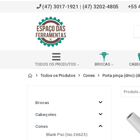
(47) 3017-1921 | (47) 3202-4805
+55 
TODOS OS PRODUTOS
BROCAS
CABE
Todos os Produtos
Cones
Porta pinça (dmc) (d
ADAPTADOR
AFIADOR
ALARGADOR
BROCHADOR
BUCHA DE REDUÇÃO (DIN 228 B)
Brocas
Cabeçotes
BUCHA REDUÇÃO PARA VDI
CABEÇOTE ANGULAR
Cones
Blank Psc (iso 26623)
CALÇO
CANTONEIRA
CAPACETE SEG