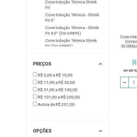
Cone Indução Térmica Shrink
Fit
CINTA PARA ELEVAÇÃO DE CARGAS
CONJUNT
Cone Indução Térmica - Shrink
Fit 3°
Cone Indução Térmica - Shrink
DRESSADORES
EPI
EQUIPAMENTOS P
Fit 4,5° (din 69893)
Cone Hsk
Cone Indução Térmica Shrink
Compr
Fit (din 69893)
30.000rp
FERRAMENTA ACIONADA VDI
FLANGE
Cone Indução Térmica Shrink
Fit Sk (din 69871)
R
PREÇOS
Cone Modular
JOGO DE CALÇO PADRÃO
LUMINÁRIA
em até 6
Cone Modular Cbh (linha De
R$ 0,00 a R$ 10,00
Mandrilhamento)
R$ 11,00 a R$ 50,00
Cone Modular Cbh - Linha De
MESA
MESA COORDENADA E ANGULAR
R$ 51,00 a R$ 100,00
Mandrilhamento
R$ 101,00 a R$ 200,00
Cone Modular Cbh Sk (linha
Acima de R$ 201,00
De Mandrilhamento)
PEÇA DE REPOSIÇÃO
PINÇA PARA PINO
Cone Modular Cbst - Linha De
Mandrilhamento
PINO PARA CALÇO
PISTOLA PARA LIMPEZA / AR
Cone Modular Cbst (mas 403
Bt)
OPÇÕES