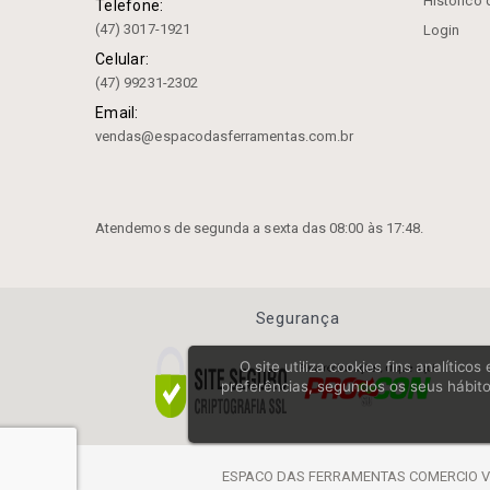
Histórico
Telefone:
B) Com Arraste
(47) 3017-1921
Login
Hastes Para Cabeçote
Broqueador
Celular:
Mandril Aperto Rápido
(47) 99231-2302
Integrado
Email:
Mandril Aperto Rápido
vendas@espacodasferramentas.com.br
Integrado (din 69871)
Mandril Flutuante Troca
Rápida (din 228 B)
Mandril Flutuante Troca
Atendemos de segunda a sexta das 08:00 às 17:48.
Rápida (din 69871)
Mandril Flutuante Troca
Rápida (din 69893)
Mandril Flutuante Troca
Segurança
Rápida (haste Paralela)
Mandril Flutuante Troca
O site utiliza cookies fins analític
Rápida (mas 403 Bt)
preferências, segundos os seus hábito
Mandril Rígido Troca Rápida
(cone Interno) (din 238)
Porta Alargador Flutuante
Porta Barra Psc (iso 26623-1)
ESPACO DAS FERRAMENTAS COMERCIO VARE