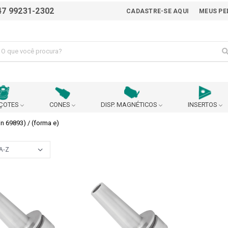
47 99231-2302
CADASTRE-SE AQUI
MEUS PE
ÇOTES
CONES
DISP. MAGNÉTICOS
INSERTOS
in 69893) / (forma e)
ALICATE
AVANÇO AUTOMÁTICO
BEDAME
BUCHA EXCÊNTRICA PARA AJUSTE DO CENTRO DA
BUCHA P
BROCA
 90°
CABEÇOTE BROQUEADOR
CABEÇOTE MULTIPLICADO
URANÇA
CARRINHO
CASTANHA
CHANFRADEIRA