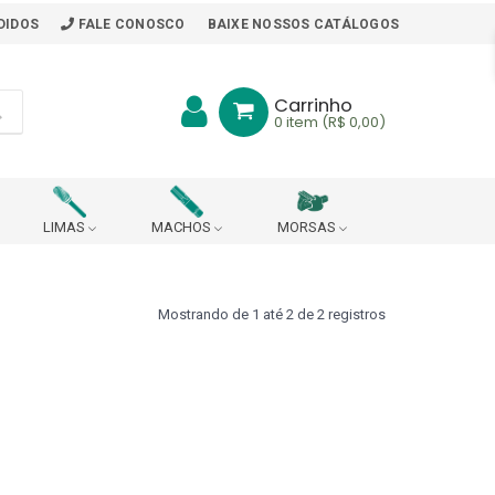
DIDOS
FALE CONOSCO
BAIXE NOSSOS CATÁLOGOS
Carrinho
0
item (R$ 0,00)
LIMAS
MACHOS
MORSAS
BITS
BORRACHA PARA MESA DE TRABALHO
Mostrando de 1 até 2 de 2 registros
ARA PONTO DE ARRASTE
R
CABEÇOTE ROSQUEADOR (DIN 228 B)
CHAVES