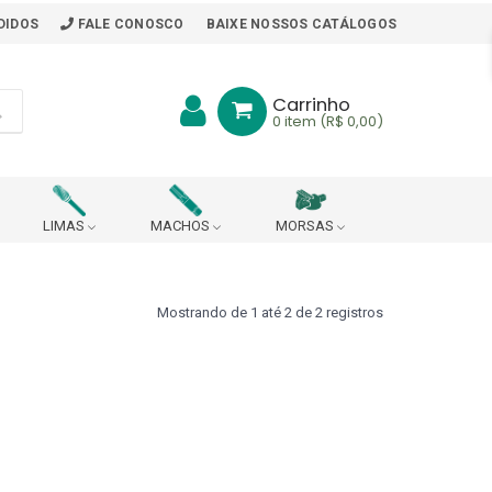
DIDOS
FALE CONOSCO
BAIXE NOSSOS CATÁLOGOS
Carrinho
0
item (R$ 0,00)
LIMAS
MACHOS
MORSAS
BITS
BORRACHA PARA MESA DE TRABALHO
Mostrando de 1 até 2 de 2 registros
ARA PONTO DE ARRASTE
R
CABEÇOTE ROSQUEADOR (DIN 228 B)
CHAVES