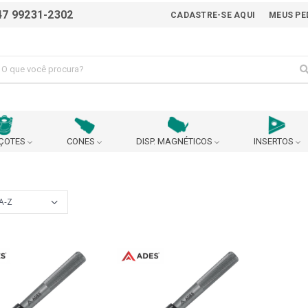
47 99231-2302
CADASTRE-SE AQUI
MEUS PE
ÇOTES
CONES
DISP. MAGNÉTICOS
INSERTOS
ALICATE
AVANÇO AUTOMÁTICO
BEDAME
BUCHA EXCÊNTRICA PARA AJUSTE DO CENTRO DA
BUCHA P
BROCA
 90°
CABEÇOTE BROQUEADOR
CABEÇOTE MULTIPLICADO
URANÇA
CARRINHO
CASTANHA
CHANFRADEIRA