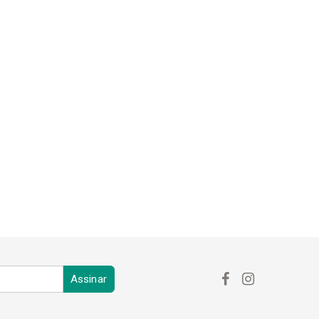
PROTETOR DE BARRAMENTO
RTILHA
REFRIGERAÇÃO
RETÍFICA
PACTO
SUPORTE DE FIXAÇÃO
ACHO
ZERO POINT
Assinar