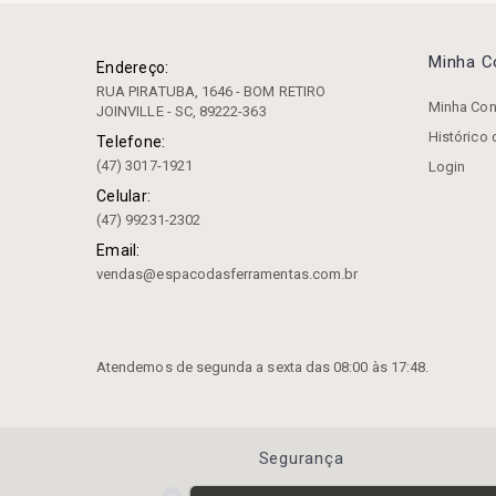
Capacete Segurança
Carrinho
Minha 
Endereço:
RUA PIRATUBA, 1646 - BOM RETIRO
Castanha
Minha Con
JOINVILLE - SC, 89222-363
Histórico
Chanfradeira
Telefone:
(47) 3017-1921
Login
Chaves
Celular:
(47) 99231-2302
Cinta Para Elevação De
Cargas
Email:
vendas@espacodasferramentas.com.br
Conjunto Grampo
Cossinetes
Disco
Atendemos de segunda a sexta das 08:00 às 17:48.
Dispositivo De Aperto
Calibrador
Segurança
Divisores