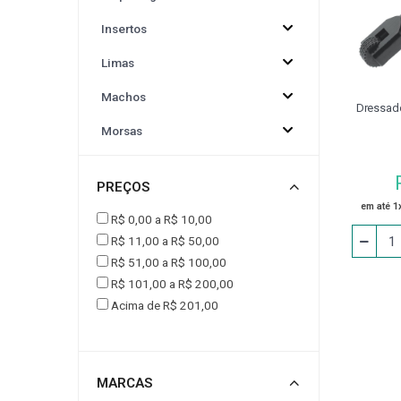
Insertos
CINTA PARA ELEVAÇÃO DE CARGAS
CONJUNT
Limas
DRESSADORES
EPI
EQUIPAMENTOS P
Machos
Dressado
Morsas
FERRAMENTA ACIONADA VDI
FLANGE
Adaptador
PREÇOS
Afiador
JOGO DE CALÇO PADRÃO
LUMINÁRIA
em até 1
R$ 0,00 a R$ 10,00
Alargador
R$ 11,00 a R$ 50,00
MESA
MESA COORDENADA E ANGULAR
R$ 51,00 a R$ 100,00
Alicate
R$ 101,00 a R$ 200,00
Avanço Automático
Acima de R$ 201,00
PEÇA DE REPOSIÇÃO
PINÇA PARA PINO
Bedame
PINO PARA CALÇO
PISTOLA PARA LIMPEZA / AR
Bits
MARCAS