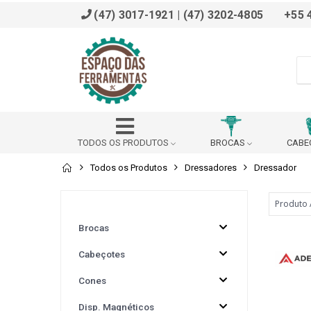
(47) 3017-1921 | (47) 3202-4805
+55 
TODOS OS PRODUTOS
BROCAS
CABE
Todos os Produtos
Dressadores
Dressador
ADAPTADOR
AFIADOR
ALARGADOR
BROCHADOR
BUCHA DE REDUÇÃO (DIN 228 B)
Brocas
Cabeçotes
BUCHA REDUÇÃO PARA VDI
CABEÇOTE ANGULAR
Cones
CALÇO
CANTONEIRA
CAPACETE SEG
Disp. Magnéticos