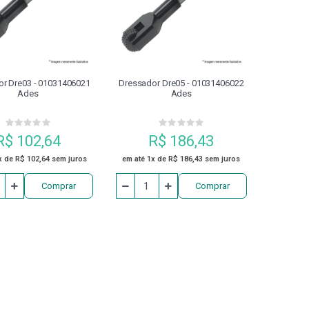
O GRAMPO
COSSINETES
DISCO
DISPOSITIVO DE 
NEUMÁTICOS
ESCAREADOR
EXTENSOR
FERRAM
r Dre03 - 01031406021
Dressador Dre05 - 01031406022
Ades
Ades
FRESAS
GRAMPO FECHADO COM PARAFUSO DE ENCOSTO
R$ 102,64
R$ 186,43
MANDRILADORES
MANDRIS
MANGUEIRA
MÁQUI
x de R$ 102,64 sem juros
em até 1x de R$ 186,43 sem juros
Comprar
Comprar
MESA DE SENO
ÓLEO
PARAFUSADEIRA
PARA
PINÇA PORTA MACHO
PINÇAS
PINÇAS MAGNÉTICAS DE
PLACA PARA CENTRO DE USINAGEM
PLACAS DE TORNO