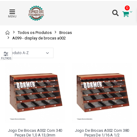
0
MENU
Todos os Produtos
Brocas
A099 - display de brocas a002
FILTROS
Jogo De Brocas A002 Com 340
Jogo De Brocas A002 Com 380
Peças De 1,0 A 13,0mm
Peças De 1/16 A 1/2