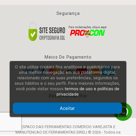
Segurança
Meios De Pagamento
O site utiliza cookies fins analíticos e publicitários para
uma melhor navegação em sua plataforma digital,
relacionado com as suas preferências, segundos os
seus hábitos e o seu perfil. Para maiores informações,
você pode visitar nossos
termos de uso e políticas de
privacidade
Desenvolvido Por
Aceitar
ESPACO DAS FERRAMENTAS COMERCIO VAREJISTA E
MANUTENCAO DE FERRAMENTAS EIRELI © 2026 - Todos os