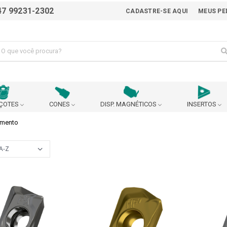
47 99231-2302
CADASTRE-SE AQUI
MEUS PE
ÇOTES
CONES
DISP. MAGNÉTICOS
INSERTOS
amento
ALICATE
AVANÇO AUTOMÁTICO
BEDAME
BUCHA EXCÊNTRICA PARA AJUSTE DO CENTRO DA
BUCHA P
BROCA
 90°
CABEÇOTE BROQUEADOR
CABEÇOTE MULTIPLICADO
URANÇA
CARRINHO
CASTANHA
CHANFRADEIRA