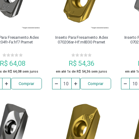
O GRAMPO
COSSINETES
DISCO
DISPOSITIVO DE 
NEUMÁTICOS
ESCAREADOR
EXTENSOR
FERRAM
 Para Fresamento Adex
Inserto Para Fresamento Adex
Inserto
04fr-Fa:hf7 Pramet
070206sr-Hf:m8330 Pramet
0702
FRESAS
GRAMPO FECHADO COM PARAFUSO DE ENCOSTO
R$ 64,08
R$ 54,36
MANDRILADORES
MANDRIS
MANGUEIRA
MÁQUI
1x de R$ 64,08 sem juros
em até 1x de R$ 54,36 sem juros
em até 1
Comprar
Comprar
MESA DE SENO
ÓLEO
PARAFUSADEIRA
PARA
PINÇA PORTA MACHO
PINÇAS
PINÇAS MAGNÉTICAS DE
PLACA PARA CENTRO DE USINAGEM
PLACAS DE TORNO