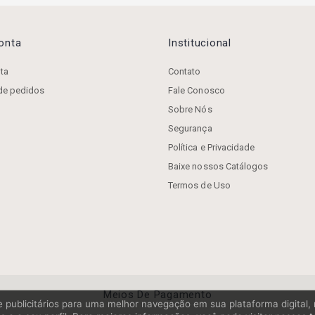
Conta
Institucional
ta
Contato
 de pedidos
Fale Conosco
Sobre Nós
Segurança
Política e Privacidade
Baixe nossos Catálogos
Termos de Uso
Meios De Pagamento
os e publicitários para uma melhor navegação em sua plataforma digital