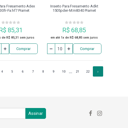
 Para Fresamento Adex
Inserto Para Fresamento Adkt
30fr-Fa:hf7 Pramet
1505pder-M:m8340 Pramet
R$ 85,31
R$ 68,85
x de R$ 85,31 sem juros
em até 1x de R$ 68,85 sem juros
Comprar
Comprar
...
4
5
6
7
8
9
10
21
22
Assinar