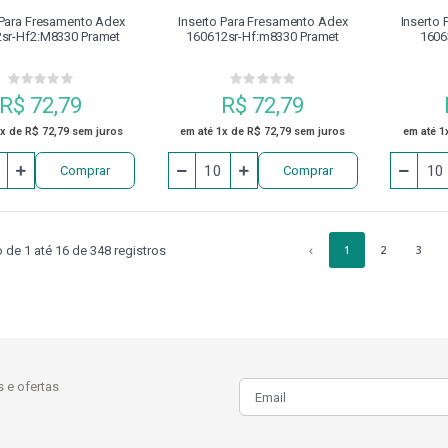
 Para Fresamento Adex
Inserto Para Fresamento Adex
Inserto
sr-Hf2:m8330 Pramet
160612sr-Hf:m8330 Pramet
1606
R$ 72,79
R$ 72,79
1x de R$ 72,79 sem juros
em até 1x de R$ 72,79 sem juros
em até 1
Comprar
Comprar
de 1 até 16 de 348 registros
1
2
3
 e ofertas