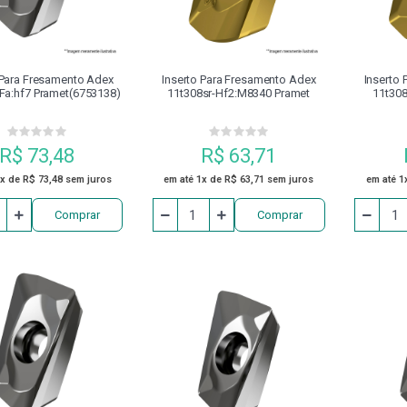
OSSINETES
PORTA RECARTILHA
PRESILHAS PARA FIXAÇÃO
ADOR
REBITADOR
REBITE
REBOLO
RECA
 Para Fresamento Adex
Inserto Para Fresamento Adex
Inserto
-Fa:hf7 Pramet(6753138)
11t308sr-Hf2:m8340 Pramet
11t308
CA PARAFUSOS
SERRA HSS
SOLDA
SOQUETE IM
R$ 73,48
R$ 63,71
TUBO DE REFRIGERAÇÃO PARA CONE HSK
VDI
VIRA M
1x de R$ 73,48 sem juros
em até 1x de R$ 63,71 sem juros
em até 1
Comprar
Comprar
2