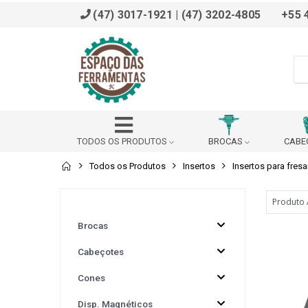
(47) 3017-1921 | (47) 3202-4805
+55 
TODOS OS PRODUTOS
BROCAS
CABE
Todos os Produtos
Insertos
Insertos para fres
ADAPTADOR
AFIADOR
ALARGADOR
BROCHADOR
BUCHA DE REDUÇÃO (DIN 228 B)
Brocas
Cabeçotes
BUCHA REDUÇÃO PARA VDI
CABEÇOTE ANGULAR
Cones
CALÇO
CANTONEIRA
CAPACETE SEG
Disp. Magnéticos