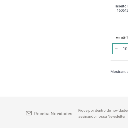
Inserto
Cossinetes
160612
Disco
Dispositivo De Aperto
Calibrador
em até 
Divisores
Dressadores
Epi
Mostrando 
Equipamentos Pneumáticos
Escareador
Extensor
Ferramenta Acionada BMT
Fique por dentro de novidades
Receba Novidades
assinando nossa Newsletter
Ferramenta Acionada VDI