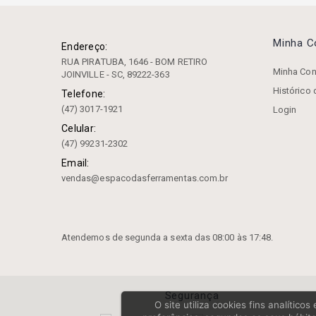
Flange
Fresas
Minha 
Endereço:
RUA PIRATUBA, 1646 - BOM RETIRO
Grampo Fechado Com Parafuso De
Minha Con
JOINVILLE - SC, 89222-363
Encosto
Histórico
Telefone:
Instrumentos De Medição
(47) 3017-1921
Login
Jogo De Calço Padrão
Celular:
(47) 99231-2302
Luminária
Email:
vendas@espacodasferramentas.com.br
Mandriladores
Mandris
Mangueira
Atendemos de segunda a sexta das 08:00 às 17:48.
Máquina De Indução Térmica
Marcador
Segurança
O site utiliza cookies fins analític
Mesa