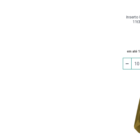
Cabeçote Broqueador
Cabeçote Multiplicador
Inserto
11t3
Cabeçote Rosqueador (din 228 B)
Calço
Cantoneira
em até 
Capacete Segurança
Carrinho
Castanha
Chanfradeira
Chaves
Cinta Para Elevação De
Cargas
Conjunto Grampo