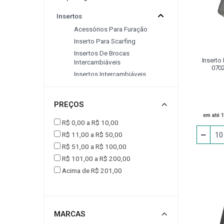
Insertos
CINTA PARA ELEVAÇÃO DE CARGAS
CONJUNT
Acessórios Para Furação
Inserto Para Scarfing
DRESSADORES
EPI
EQUIPAMENTOS P
Insertos De Brocas
Inserto
Intercambiáveis
0702
Insertos Intercambiáveis
FERRAMENTA ACIONADA VDI
FLANGE
Pramet
Insertos Para Fresamento
PREÇOS
Insertos Para Torneamento
JOGO DE CALÇO PADRÃO
LUMINÁRIA
em até 
R$ 0,00 a R$ 10,00
Limas
R$ 11,00 a R$ 50,00
MESA
MESA COORDENADA E ANGULAR
Machos
R$ 51,00 a R$ 100,00
R$ 101,00 a R$ 200,00
Morsas
Acima de R$ 201,00
PEÇA DE REPOSIÇÃO
PINÇA PARA PINO
Adaptador
PINO PARA CALÇO
PISTOLA PARA LIMPEZA / AR
Afiador
MARCAS
Alargador