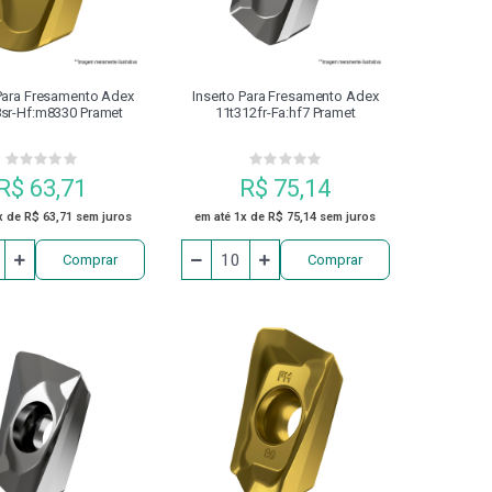
PROTETOR DE BARRAMENTO
RTILHA
REFRIGERAÇÃO
RETÍFICA
 Para Fresamento Adex
Inserto Para Fresamento Adex
sr-Hf:m8330 Pramet
11t312fr-Fa:hf7 Pramet
PACTO
SUPORTE DE FIXAÇÃO
R$ 63,71
R$ 75,14
ACHO
ZERO POINT
x de R$ 63,71 sem juros
em até 1x de R$ 75,14 sem juros
Comprar
Comprar