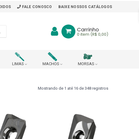
DIDOS
FALE CONOSCO
BAIXE NOSSOS CATÁLOGOS
Carrinho
0
item (R$ 0,00)
LIMAS
MACHOS
MORSAS
BITS
BORRACHA PARA MESA DE TRABALHO
Mostrando de 1 até 16 de 348 registros
ARA PONTO DE ARRASTE
R
CABEÇOTE ROSQUEADOR (DIN 228 B)
CHAVES