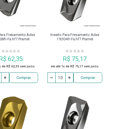
APERTO CALIBRADOR
DIVISORES
ENTA ACIONADA BMT
 Para Fresamento Adex
Inserto Para Fresamento Adex
08fr-Fa:hf7 Pramet
11t304fr-Fa:hf7 Pramet
INSTRUMENTOS DE MEDIÇÃO
R$ 62,35
R$ 75,17
NA DE INDUÇÃO TÉRMICA
MARCADOR
x de R$ 62,35 sem juros
em até 1x de R$ 75,17 sem juros
Comprar
Comprar
FUSO
PASTILHA DE SOLDA (STB)
 SEGURANÇA
PINO DE FIXAÇÃO
PONTA
PORCA