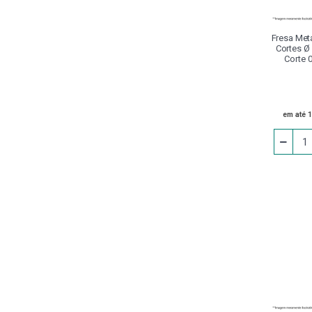
Capacete Segurança
Carrinho
Fresa Meta
Cortes Ø
Corte 
Castanha
Chanfradeira
Chaves
em até 
Cinta Para Elevação De
Cargas
Conjunto Grampo
Cossinetes
Disco
Dispositivo De Aperto
Calibrador
Divisores