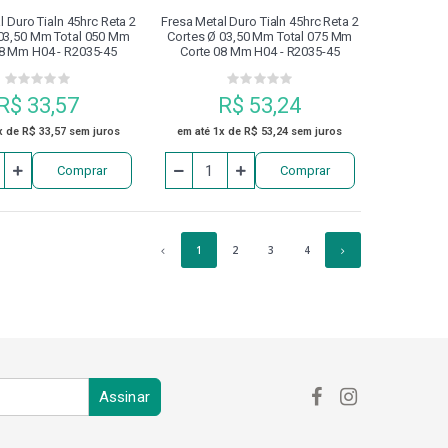
l Duro Tialn 45hrc Reta 2
Fresa Metal Duro Tialn 45hrc Reta 2
 03,50 Mm Total 050 Mm
Cortes Ø 03,50 Mm Total 075 Mm
08 Mm H04 - R2035-45
Corte 08 Mm H04 - R2035-45
R$ 33,57
R$ 53,24
x de R$ 33,57 sem juros
em até 1x de R$ 53,24 sem juros
Comprar
Comprar
1
2
3
4
Assinar