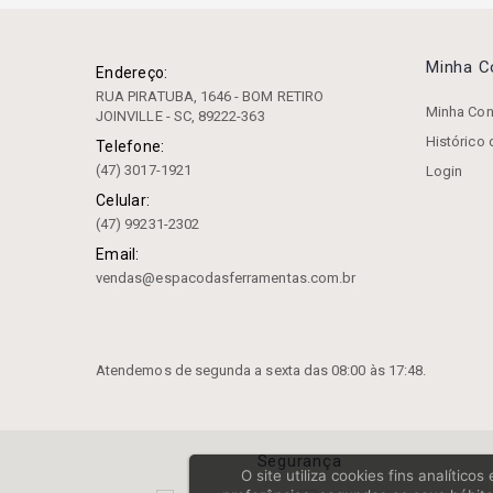
1213 Indaço
1601 Indaço
1641 Indaço
Minha 
Endereço:
1642 Indaço
RUA PIRATUBA, 1646 - BOM RETIRO
1651 Indaço
Minha Con
JOINVILLE - SC, 89222-363
2601 - Fresa Perfil Constante
Histórico
Telefone:
Sistema Módulo
(47) 3017-1921
Login
2601 Indaço
Celular:
C247 Fresa De Topo
(47) 99231-2302
Fresa Md Alumí. Esférica 2
Cortes
Email:
vendas@espacodasferramentas.com.br
Fresa Md Alumí. Reto 2 Cortes
Fresa Md Esférico 2 Cortes
45hrc
Fresa Md Esférico 2 Cortes
Atendemos de segunda a sexta das 08:00 às 17:48.
55hrc
Fresa Md Esférico 2 Cortes
63hrc
Fresa Md Micro Esférica 2
Segurança
Cortes 55hrc
O site utiliza cookies fins analític
Fresa Md Reto 2 Cortes 45