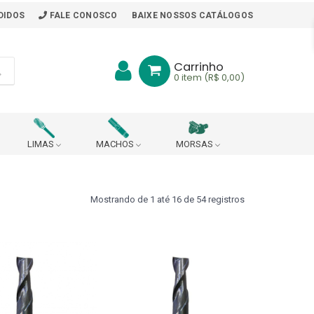
DIDOS
FALE CONOSCO
BAIXE NOSSOS CATÁLOGOS
Carrinho
0
item (R$ 0,00)
LIMAS
MACHOS
MORSAS
BITS
BORRACHA PARA MESA DE TRABALHO
Mostrando de 1 até 16 de 54 registros
ARA PONTO DE ARRASTE
R
CABEÇOTE ROSQUEADOR (DIN 228 B)
CHAVES