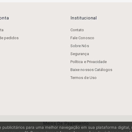
Conta
Institucional
ta
Contato
 de pedidos
Fale Conosco
Sobre Nós
Segurança
Política e Privacidade
Baixe nossos Catálogos
Termos de Uso
Meios De Pagamento
os e publicitários para uma melhor navegação em sua plataforma digital