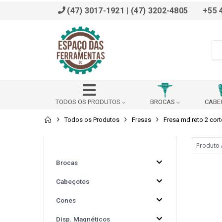
(47) 3017-1921 | (47) 3202-4805
+55 
TODOS OS PRODUTOS
BROCAS
CABE
Todos os Produtos
Fresas
Fresa md reto 2 cort
ADAPTADOR
AFIADOR
ALARGADOR
BROCHADOR
BUCHA DE REDUÇÃO (DIN 228 B)
Brocas
Cabeçotes
BUCHA REDUÇÃO PARA VDI
CABEÇOTE ANGULAR
Cones
CALÇO
CANTONEIRA
CAPACETE SEG
Disp. Magnéticos