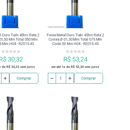
APERTO CALIBRADOR
DIVISORES
ENTA ACIONADA BMT
l Duro Tialn 45hrc Reta 2
Fresa Metal Duro Tialn 45hrc Reta 2
 01,50 Mm Total 050 Mm
Cortes Ø 01,50 Mm Total 075 Mm
03 Mm H04 - R2015-45
Corte 03 Mm H04 - R2015-45
INSTRUMENTOS DE MEDIÇÃO
R$ 30,32
R$ 53,24
NA DE INDUÇÃO TÉRMICA
MARCADOR
x de R$ 30,32 sem juros
em até 1x de R$ 53,24 sem juros
Comprar
Comprar
FUSO
PASTILHA DE SOLDA (STB)
 SEGURANÇA
PINO DE FIXAÇÃO
PONTA
PORCA