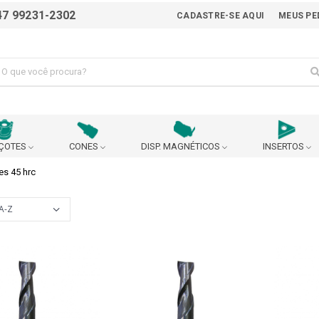
47 99231-2302
CADASTRE-SE AQUI
MEUS PE
ÇOTES
CONES
DISP. MAGNÉTICOS
INSERTOS
es 45 hrc
ALICATE
AVANÇO AUTOMÁTICO
BEDAME
BUCHA EXCÊNTRICA PARA AJUSTE DO CENTRO DA
BUCHA P
BROCA
 90°
CABEÇOTE BROQUEADOR
CABEÇOTE MULTIPLICADO
URANÇA
CARRINHO
CASTANHA
CHANFRADEIRA