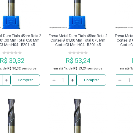
O GRAMPO
COSSINETES
DISCO
DISPOSITIVO DE 
NEUMÁTICOS
ESCAREADOR
EXTENSOR
FERRAM
l Duro Tialn 45hrc Reta 2
Fresa Metal Duro Tialn 45hrc Reta 2
Fresa Meta
 01,00 Mm Total 050 Mm
Cortes Ø 01,00 Mm Total 075 Mm
Cortes Ø
 03 Mm H04 - R201-45
Corte 03 Mm H04 - R201-45
Corte 
FRESAS
GRAMPO FECHADO COM PARAFUSO DE ENCOSTO
R$ 30,32
R$ 53,24
MANDRILADORES
MANDRIS
MANGUEIRA
MÁQUI
1x de R$ 30,32 sem juros
em até 1x de R$ 53,24 sem juros
em até 1
Comprar
Comprar
MESA DE SENO
ÓLEO
PARAFUSADEIRA
PARA
PINÇA PORTA MACHO
PINÇAS
PINÇAS MAGNÉTICAS DE
PLACA PARA CENTRO DE USINAGEM
PLACAS DE TORNO