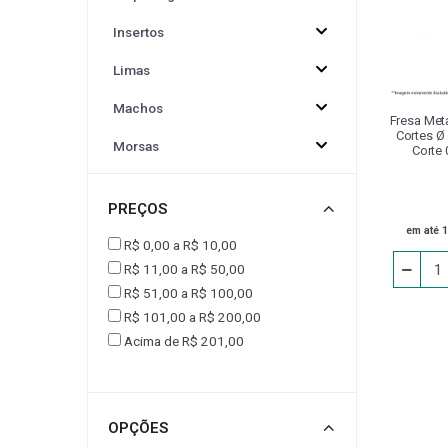
Insertos
CINTA PARA ELEVAÇÃO DE CARGAS
CONJUNT
Limas
DRESSADORES
EPI
EQUIPAMENTOS P
Machos
Fresa Meta
Cortes Ø
Morsas
Corte
FERRAMENTA ACIONADA VDI
FLANGE
Adaptador
PREÇOS
Afiador
JOGO DE CALÇO PADRÃO
LUMINÁRIA
em até 
R$ 0,00 a R$ 10,00
Alargador
R$ 11,00 a R$ 50,00
MESA
MESA COORDENADA E ANGULAR
R$ 51,00 a R$ 100,00
Alicate
R$ 101,00 a R$ 200,00
Avanço Automático
Acima de R$ 201,00
PEÇA DE REPOSIÇÃO
PINÇA PARA PINO
Bedame
PINO PARA CALÇO
PISTOLA PARA LIMPEZA / AR
Bits
OPÇÕES