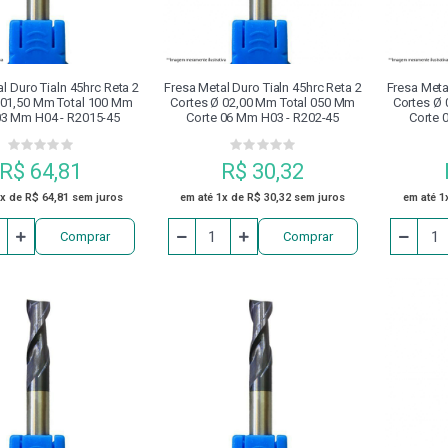
OSSINETES
PORTA RECARTILHA
PRESILHAS PARA FIXAÇÃO
ADOR
REBITADOR
REBITE
REBOLO
RECA
l Duro Tialn 45hrc Reta 2
Fresa Metal Duro Tialn 45hrc Reta 2
Fresa Meta
 01,50 Mm Total 100 Mm
Cortes Ø 02,00 Mm Total 050 Mm
Cortes Ø
03 Mm H04 - R2015-45
Corte 06 Mm H03 - R202-45
Corte 
CA PARAFUSOS
SERRA HSS
SOLDA
SOQUETE IM
R$ 64,81
R$ 30,32
TUBO DE REFRIGERAÇÃO PARA CONE HSK
VDI
VIRA M
1x de R$ 64,81 sem juros
em até 1x de R$ 30,32 sem juros
em até 1
Comprar
Comprar
2