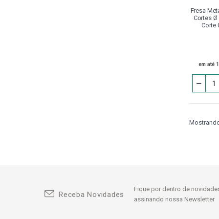
Dressadores
Fresa Meta
Cortes Ø
Epi
Corte
Equipamentos Pneumáticos
Escareador
em até 
Extensor
Ferramenta Acionada BMT
Ferramenta Acionada VDI
Mostrando 
Flange
Fresas
0200 Indaço
0400 - Fresa Topo 4 Cortes
Induline Semelhante Din
Fique por dentro de novidades
Receba Novidades
1203 - Fresa Circular 3 Corte
assinando nossa Newsletter
Dentes Extra Fino E Retos