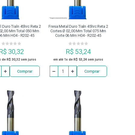
PROTETOR DE BARRAMENTO
RTILHA
REFRIGERAÇÃO
RETÍFICA
l Duro Tialn 45hrc Reta 2
Fresa Metal Duro Tialn 45hrc Reta 2
 02,00 Mm Total 050 Mm
Cortes Ø 02,00 Mm Total 075 Mm
06 Mm H04 - R202-45
Corte 06 Mm H04 - R202-45
PACTO
SUPORTE DE FIXAÇÃO
R$ 30,32
R$ 53,24
ACHO
ZERO POINT
x de R$ 30,32 sem juros
em até 1x de R$ 53,24 sem juros
Comprar
Comprar