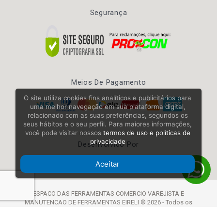
Segurança
Meios De Pagamento
O site utiliza cookies fins analíticos e publicitários para
uma melhor navegação em sua plataforma digital,
relacionado com as suas preferências, segundos os
seus hábitos e o seu perfil. Para maiores informações,
você pode visitar nossos
termos de uso e políticas de
privacidade
Desenvolvido Por
Aceitar
ESPACO DAS FERRAMENTAS COMERCIO VAREJISTA E
MANUTENCAO DE FERRAMENTAS EIRELI © 2026 - Todos os
Direitos Reservados | CNPJ: 26.748.281/0001-59