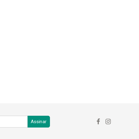
PROTETOR DE BARRAMENTO
RTILHA
REFRIGERAÇÃO
RETÍFICA
PACTO
SUPORTE DE FIXAÇÃO
ACHO
ZERO POINT
Assinar