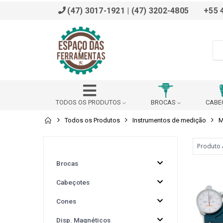
(47) 3017-1921 | (47) 3202-4805
+55 
TODOS OS PRODUTOS
BROCAS
CABE
Todos os Produtos
Instrumentos de medição
M
ADAPTADOR
AFIADOR
ALARGADOR
BROCHADOR
BUCHA DE REDUÇÃO (DIN 228 B)
Brocas
Cabeçotes
BUCHA REDUÇÃO PARA VDI
CABEÇOTE ANGULAR
Cones
CALÇO
CANTONEIRA
CAPACETE SEG
Disp. Magnéticos