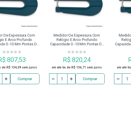
O GRAMPO
COSSINETES
DISCO
DISPOSITIVO DE 
NEUMÁTICOS
ESCAREADOR
EXTENSOR
FERRAM
or De Espessura Com
Medidor De Espessura Com
Medido
gio E Arco Profundo
Relógio E Arco Profundo
Relóg
de 0 -10 Mm Pontas De
Capacidade 0 -10 Mm Pontas De
Capacida
FRESAS
GRAMPO FECHADO COM PARAFUSO DE ENCOSTO
,0mm 130.450 Digimess
Cerâmica Ø 10,0mm 130.451
Aço Ø 10
Digimess
R$ 807,53
R$ 820,24
MANDRILADORES
MANDRIS
MANGUEIRA
MÁQUI
x de R$ 134,59 sem juros
em até 6x de R$ 136,71 sem juros
em até 6x
Comprar
Comprar
MESA DE SENO
ÓLEO
PARAFUSADEIRA
PARA
PINÇA PORTA MACHO
PINÇAS
PINÇAS MAGNÉTICAS DE
PLACA PARA CENTRO DE USINAGEM
PLACAS DE TORNO