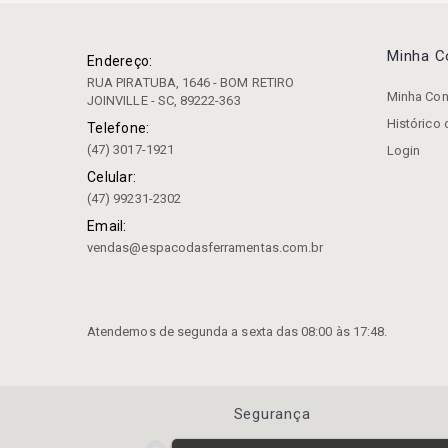
Capacete Segurança
Carrinho
Minha 
Endereço:
RUA PIRATUBA, 1646 - BOM RETIRO
Castanha
Minha Con
JOINVILLE - SC, 89222-363
Histórico
Chanfradeira
Telefone:
(47) 3017-1921
Login
Chaves
Celular:
(47) 99231-2302
Cinta Para Elevação De
Cargas
Email:
vendas@espacodasferramentas.com.br
Conjunto Grampo
Cossinetes
Disco
Atendemos de segunda a sexta das 08:00 às 17:48.
Dispositivo De Aperto
Calibrador
Segurança
Divisores