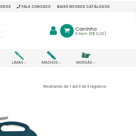
DIDOS
FALE CONOSCO
BAIXE NOSSOS CATÁLOGOS
Carrinho
0
item (R$ 0,00)
LIMAS
MACHOS
MORSAS
BITS
BORRACHA PARA MESA DE TRABALHO
Mostrando de 1 até 3 de 3 registros
ARA PONTO DE ARRASTE
R
CABEÇOTE ROSQUEADOR (DIN 228 B)
CHAVES