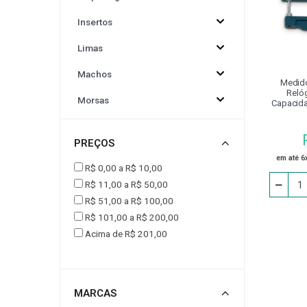
Insertos
CINTA PARA ELEVAÇÃO DE CARGAS
CONJUNT
Limas
DRESSADORES
EPI
EQUIPAMENTOS P
Machos
Medid
Reló
Morsas
Capacida
FERRAMENTA ACIONADA VDI
FLANGE
Aço Ø 10
Adaptador
PREÇOS
Afiador
JOGO DE CALÇO PADRÃO
LUMINÁRIA
em até 6
R$ 0,00 a R$ 10,00
Alargador
R$ 11,00 a R$ 50,00
MESA
MESA COORDENADA E ANGULAR
R$ 51,00 a R$ 100,00
Alicate
R$ 101,00 a R$ 200,00
Avanço Automático
Acima de R$ 201,00
PEÇA DE REPOSIÇÃO
PINÇA PARA PINO
Bedame
PINO PARA CALÇO
PISTOLA PARA LIMPEZA / AR
Bits
MARCAS