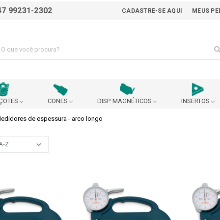
47 99231-2302
CADASTRE-SE AQUI
MEUS PE
ÇOTES
CONES
DISP. MAGNÉTICOS
INSERTOS
edidores de espessura - arco longo
ALICATE
AVANÇO AUTOMÁTICO
BEDAME
BUCHA EXCÊNTRICA PARA AJUSTE DO CENTRO DA
BUCHA P
BROCA
 90°
CABEÇOTE BROQUEADOR
CABEÇOTE MULTIPLICADO
URANÇA
CARRINHO
CASTANHA
CHANFRADEIRA