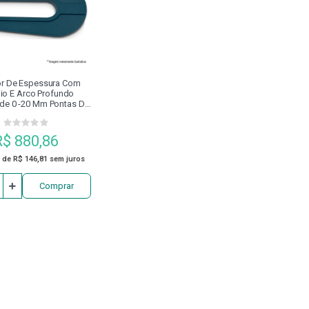
APERTO CALIBRADOR
DIVISORES
ENTA ACIONADA BMT
r De Espessura Com
io E Arco Profundo
de 0 -20 Mm Pontas De
,0mm 130.126 Digimess
INSTRUMENTOS DE MEDIÇÃO
R$ 880,86
NA DE INDUÇÃO TÉRMICA
MARCADOR
 de R$ 146,81 sem juros
Comprar
FUSO
PASTILHA DE SOLDA (STB)
 SEGURANÇA
PINO DE FIXAÇÃO
PONTA
PORCA