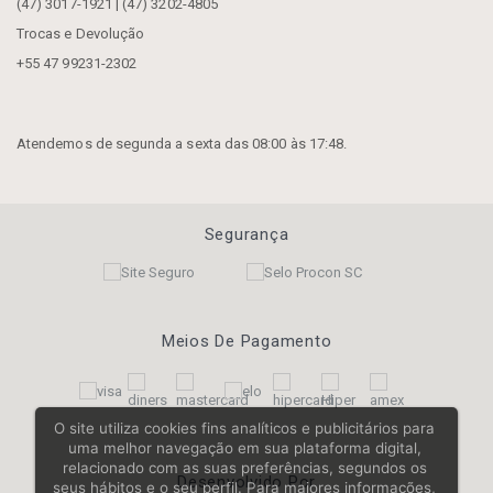
(47) 3017-1921 | (47) 3202-4805
Trocas e Devolução
+55 47 99231-2302
Atendemos de segunda a sexta das 08:00 às 17:48.
Segurança
Meios De Pagamento
O site utiliza cookies fins analíticos e publicitários para
uma melhor navegação em sua plataforma digital,
relacionado com as suas preferências, segundos os
Desenvolvido Por
seus hábitos e o seu perfil. Para maiores informações,